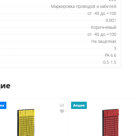
Маркировка проводов и кабелей
от -40 до +100
0.001
Коричневый
от -40 до +100
На защелках
3
PA 6.6
0.5-1.5
щие
ка
Акция