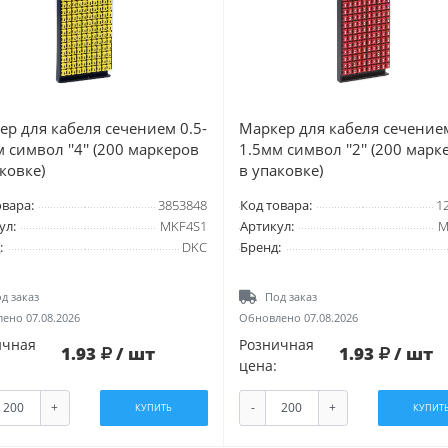
ер для кабеля сечением 0.5-
Маркер для кабеля сечением
 символ ''4'' (200 маркеров
1.5мм символ ''2'' (200 марк
ковке)
в упаковке)
овара:
3853848
Код товара:
1
ул:
MKF4S1
Артикул:
M
:
DKC
Бренд:
д заказ
Под заказ
ено 07.08.2026
Обновлено 07.08.2026
ичная
Розничная
1.93
/ шт
1.93
/ шт
цена:
+
-
+
КУПИТЬ
КУПИТ