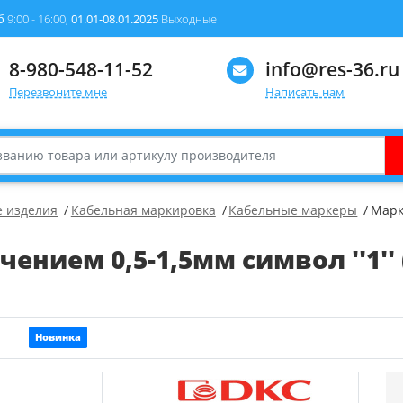
б
9:00 - 16:00,
01.01-08.01.2025
Выходные
8-980-548-11-52
info@res-36.ru
Перезвоните мне
Написать нам
 изделия
Кабельная маркировка
Кабельные маркеры
Марке
ением 0,5-1,5мм символ ''1''
Новинка