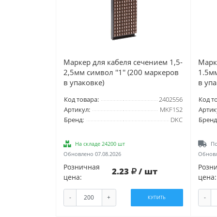
Маркер для кабеля сечением 1,5-
Марк
2,5мм символ ''1'' (200 маркеров
1.5мм
в упаковке)
в упа
Код товара:
2402556
Код т
Артикул:
MKF1S2
Артик
Бренд:
DKC
Бренд
На складе 24200 шт
По
Обновлено 07.08.2026
Обновл
Розничная
Розн
2.23
/ шт
цена:
цена:
-
+
-
КУПИТЬ