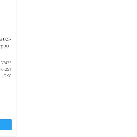
 0.5-
еров
257433
KF2S1
DKC
Ь