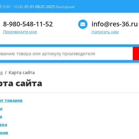
б
9:00 - 16:00,
01.01-08.01.2025
Выходные
8-980-548-11-52
info@res-36.ru
Перезвоните мне
Написать нам
ая
Карта сайта
рта сайта
ог товаров
ы
а
вка
ния