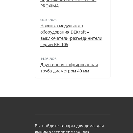
PROXIMA
06.09.2023
Новинка модульного
оборудования DEKraft –
выключатели-разъединители
серии ВН-105
14.08.2023
Двустенная гофрированная
труба диаметром 40 мм
Вы найдете товары для дома, для
линий элетропередач, для