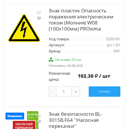
Знак пластик Опасность
поражения электрическим
током (Молния) W08
(100х100мм) PROxima
Код товара:
5203181
Артикул:
pn-1-01
Бренд:
EKF
На складе 223 шт
Обновлено 09.08.2026
Розничная
102.30
/ шт
цена:
-
+
КУПИТЬ
Знак безопасности BL-
Новинка
3015B.F64 ''Насосная
перекачки''