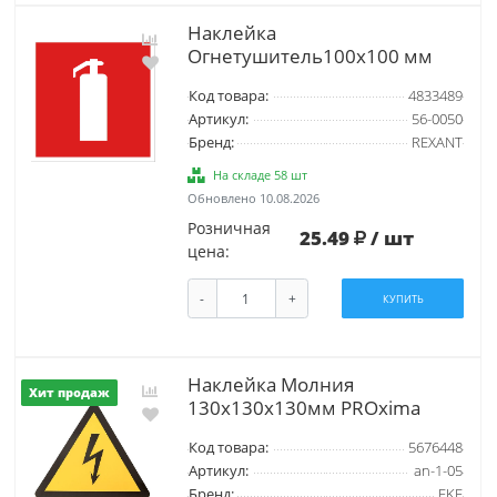
Наклейка
Огнетушитель100х100 мм
Код товара:
4833489
Артикул:
56-0050
Бренд:
REXANT
На складе 58 шт
Обновлено 10.08.2026
Розничная
25.49
/ шт
цена:
-
+
КУПИТЬ
Наклейка Молния
Хит продаж
130х130х130мм PROxima
Код товара:
5676448
Артикул:
an-1-05
Бренд:
EKF