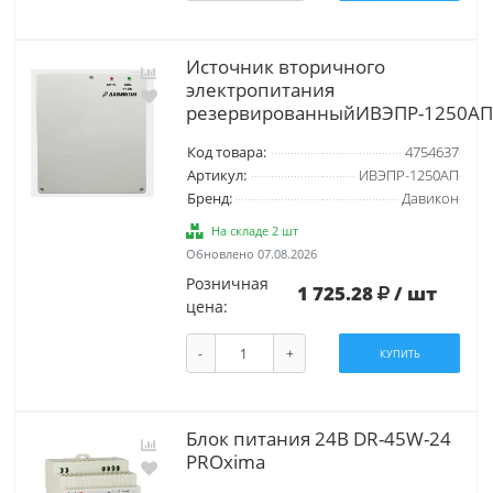
Источник вторичного
электропитания
резервированныйИВЭПР-1250АП
Код товара:
4754637
Артикул:
ИВЭПР-1250АП
Бренд:
Давикон
На складе 2 шт
Обновлено 07.08.2026
Розничная
1 725.28
/ шт
цена:
-
+
КУПИТЬ
Блок питания 24В DR-45W-24
PROxima