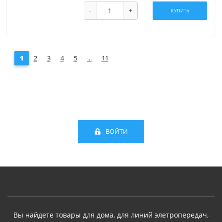
-
+
КУПИТЬ
1
2
3
4
5
...
11
ВОЙТИ
Вы найдете товары для дома, для линий элетропередач,