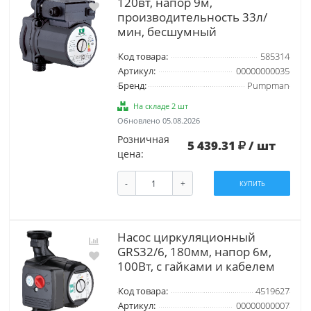
120вт, напор 9м,
производительность 33л/
мин, бесшумный
Код товара:
585314
Артикул:
00000000035
Бренд:
Pumpman
На складе 2 шт
Обновлено 05.08.2026
Розничная
5 439.31
/ шт
цена:
-
+
КУПИТЬ
Насос циркуляционный
GRS32/6, 180мм, напор 6м,
100Вт, с гайками и кабелем
Код товара:
4519627
Артикул:
00000000007