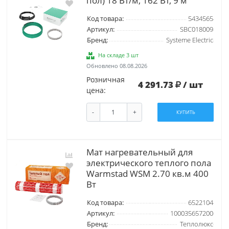
пол) 18 Вт/м, 162 Вт, 9 м
Код товара:
5434565
Артикул:
SBC018009
Бренд:
Systeme Electric
На складе 3 шт
Обновлено 08.08.2026
Розничная
4 291.73
/ шт
цена:
-
+
КУПИТЬ
Мат нагревательный для
электрического теплого пола
Warmstad WSM 2.70 кв.м 400
Вт
Код товара:
6522104
Артикул:
100035657200
Бренд:
Теплолюкс