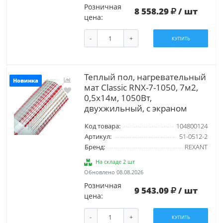
Розничная
8 558.29
/ шт
цена:
-
+
КУПИТЬ
Теплый пол, нагревательный
Новинка
мат Classic RNX-7-1050, 7м2,
0,5х14м, 1050Вт,
двухжильный, с экраном
Код товара:
104800124
Артикул:
51-0512-2
Бренд:
REXANT
На складе 2 шт
Обновлено 08.08.2026
Розничная
9 543.09
/ шт
цена:
-
+
КУПИТЬ