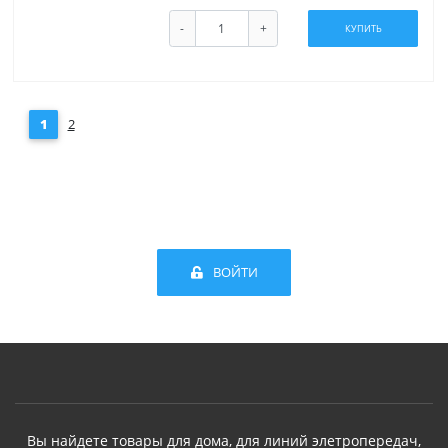
-
+
КУПИТЬ
1
2
ВОЙТИ
Вы найдете товары для дома, для линий элетропередач,