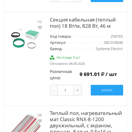
Секция кабельная (теплый
пол) 18 Вт/м, 828 Вт, 46 м
Код товара:
258765
Артикул:
SBC018046
Бренд:
Systeme Electric
На складе 3 шт
Обновлено 08.08.2026
Розничная
9 691.01
/ шт
цена:
-
+
КУПИТЬ
Теплый пол, нагревательный
мат Classic RNX-8-1200
двухжильный, с экраном,
площадь 8 кв.м, 0,5х16 м,