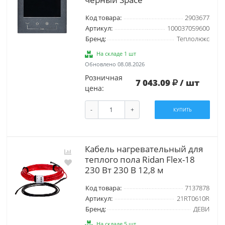
Код товара:
2903677
Артикул:
100037059600
Бренд:
Теплолюкс
На складе 1 шт
Обновлено 08.08.2026
Розничная
7 043.09
/ шт
цена:
-
+
КУПИТЬ
Кабель нагревательный для
теплого пола Ridan Flex-18
230 Вт 230 В 12,8 м
Код товара:
7137878
Артикул:
21RT0610R
Бренд:
ДЕВИ
На складе 5 шт