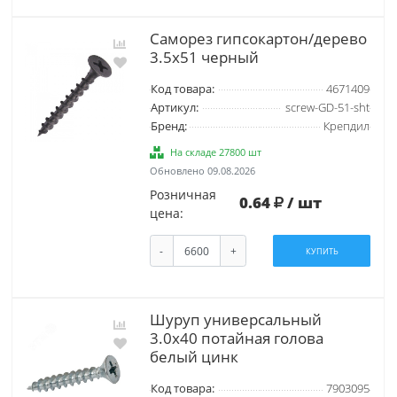
Саморез гипсокартон/дерево
3.5х51 черный
Код товара:
4671409
Артикул:
screw-GD-51-sht
Бренд:
Крепдил
На складе 27800 шт
Обновлено 09.08.2026
Розничная
0.64
/ шт
цена:
-
+
КУПИТЬ
Шуруп универсальный
3.0х40 потайная голова
белый цинк
Код товара:
7903095