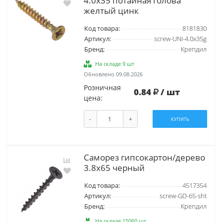
4.0х35 потайная голова
желтый цинк
Код товара:
8181830
Артикул:
screw-UNI-4.0х35g
Бренд:
Крепдил
На складе 9 шт
Обновлено 09.08.2026
Розничная
0.84
/ шт
цена:
-
+
КУПИТЬ
Саморез гипсокартон/дерево
3.8х65 черный
Код товара:
4517354
Артикул:
screw-GD-65-sht
Бренд:
Крепдил
На складе 15060 шт