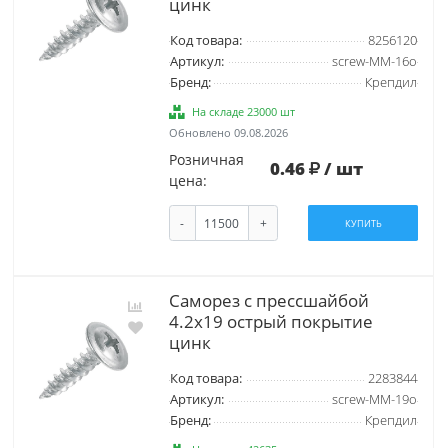
цинк
Код товара:
8256120
Артикул:
screw-MM-16o
Бренд:
Крепдил
На складе 23000 шт
Обновлено 09.08.2026
Розничная
0.46
/ шт
цена:
-
+
КУПИТЬ
Саморез с прессшайбой
4.2х19 острый покрытие
цинк
Код товара:
2283844
Артикул:
screw-MM-19o
Бренд:
Крепдил