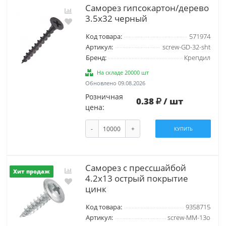
Саморез гипсокартон/дерево
3.5х32 черный
Код товара:
571974
Артикул:
screw-GD-32-sht
Бренд:
Крепдил
На складе 20000 шт
Обновлено 09.08.2026
Розничная
0.38
/ шт
цена:
-
+
КУПИТЬ
Саморез с прессшайбой
Хит продаж
4.2х13 острый покрытие
цинк
Код товара:
9358715
Артикул:
screw-MM-13o