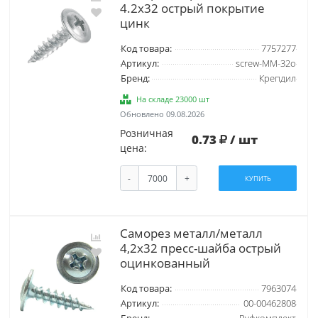
4.2х32 острый покрытие
цинк
Код товара:
7757277
Артикул:
screw-MM-32o
Бренд:
Крепдил
На складе 23000 шт
Обновлено 09.08.2026
Розничная
0.73
/ шт
цена:
-
+
КУПИТЬ
Саморез металл/металл
4,2х32 пресс-шайба острый
оцинкованный
Код товара:
7963074
Артикул:
00-00462808