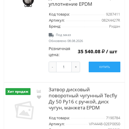
уплотнение EPDM
Код товара:
9287411
Артикул:
082X4427R
Бренд:
Ридан
Под заказ
Обновлено 08.08.2026
Розничная
35 540.08
/ шт
цена:
-
+
КУПИТЬ
Затвор дисковый
Хит продаж
поворотный чугунный Tecfly
Ду 50 Ру16 с ручкой, диск
чугун, манжета EPDM
Код товара:
7190784
Артикул:
VPI4448-02EP0050