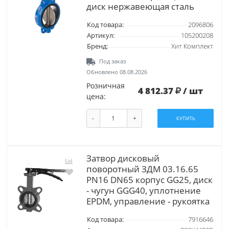
диск нержавеющая сталь
Код товара:
2096806
Артикул:
105200208
Бренд:
Хит Комплект
Под заказ
Обновлено 08.08.2026
Розничная
4 812.37
/ шт
цена:
-
+
КУПИТЬ
Затвор дисковый
поворотный ЗДМ 03.16.65
PN16 DN65 корпус GG25, диск
- чугун GGG40, уплотнение
EPDM, управление - рукоятка
Код товара:
7916646