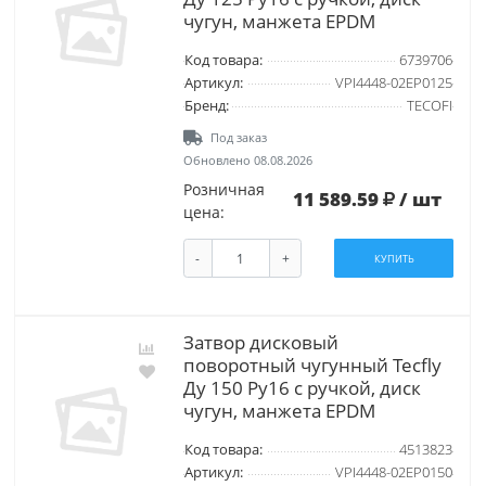
чугун, манжета EPDM
Код товара:
6739706
Артикул:
VPI4448-02EP0125
Бренд:
TECOFI
Под заказ
Обновлено 08.08.2026
Розничная
11 589.59
/ шт
цена:
-
+
КУПИТЬ
Затвор дисковый
поворотный чугунный Tecfly
Ду 150 Ру16 с ручкой, диск
чугун, манжета EPDM
Код товара:
4513823
Артикул:
VPI4448-02EP0150