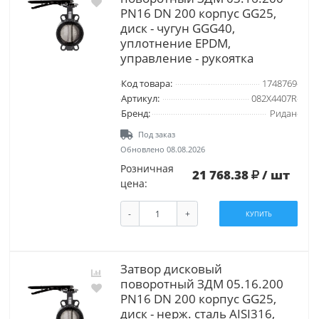
PN16 DN 200 корпус GG25,
диск - чугун GGG40,
уплотнение EPDM,
управление - рукоятка
Код товара:
1748769
Артикул:
082X4407R
Бренд:
Ридан
Под заказ
Обновлено 08.08.2026
Розничная
21 768.38
/ шт
цена:
-
+
КУПИТЬ
Затвор дисковый
поворотный ЗДМ 05.16.200
PN16 DN 200 корпус GG25,
диск - нерж. сталь AISI316,