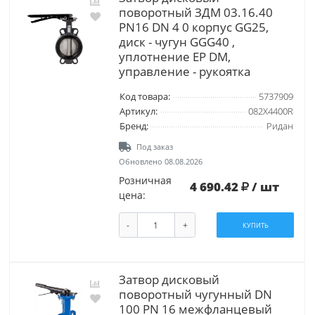
поворотный ЗДМ 03.16.40
PN16 DN 4 0 корпус GG25,
диск - чугун GGG40 ,
уплотнение EP DM,
управление - рукоятка
Код товара:
5737909
Артикул:
082X4400R
Бренд:
Ридан
Под заказ
Обновлено 08.08.2026
Розничная
4 690.42
/ шт
цена:
-
+
КУПИТЬ
Затвор дисковый
поворотный чугунный DN
100 PN 16 межфланцевый