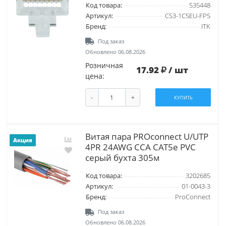
Код товара:
535448
Артикул:
CS3-1C5EU-FPS
Бренд:
ITK
Под заказ
Обновлено 06.08.2026
Розничная
17.92
/ шт
цена:
-
+
КУПИТЬ
Витая пара PROconnect U/UTP
Акция
4PR 24AWG CCA CAT5e PVC
серый бухта 305м
Код товара:
3202685
Артикул:
01-0043-3
Бренд:
ProConnect
Под заказ
Обновлено 06.08.2026