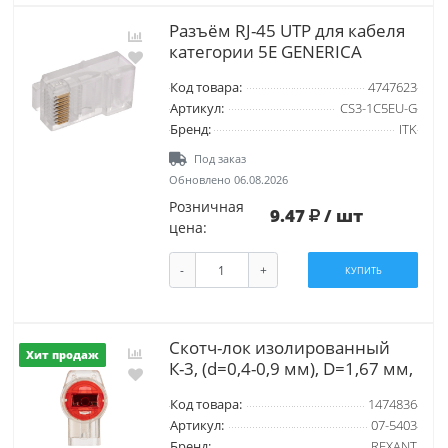
Разъём RJ-45 UTP для кабеля
категории 5Е GENERICA
Код товара:
4747623
Артикул:
CS3-1C5EU-G
Бренд:
ITK
Под заказ
Обновлено 06.08.2026
Розничная
9.47
/ шт
цена:
-
+
КУПИТЬ
Скотч-лок изолированный
Хит продаж
К-3, (d=0,4-0,9 мм), D=1,67 мм,
Код товара:
1474836
Артикул:
07-5403
Бренд:
REXANT