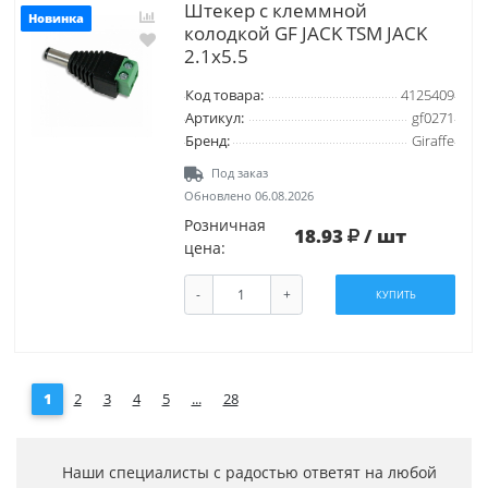
Штекер с клеммной
Новинка
колодкой GF JACK TSM JACK
2.1х5.5
Код товара:
4125409
Артикул:
gf0271
Бренд:
Giraffe
Под заказ
Обновлено 06.08.2026
Розничная
18.93
/ шт
цена:
-
+
КУПИТЬ
1
2
3
4
5
...
28
Наши специалисты с радостью ответят на любой