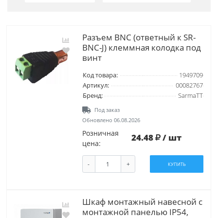
Разъем BNC (ответный к SR-
BNC-J) клеммная колодка под
винт
Код товара:
1949709
Артикул:
00082767
Бренд:
SarmaTT
Под заказ
Обновлено 06.08.2026
Розничная
24.48
/ шт
цена:
-
+
КУПИТЬ
Шкаф монтажный навесной с
монтажной панелью IP54,