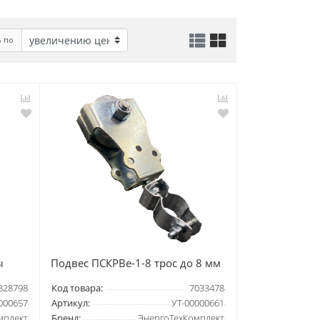
ь по
ы
Подвес ПСКРВе-1-8 трос до 8 мм
828798
Код товара:
7033478
000657
Артикул:
УТ-00000661
мплект
Бренд:
ЭнергоТехКомплект