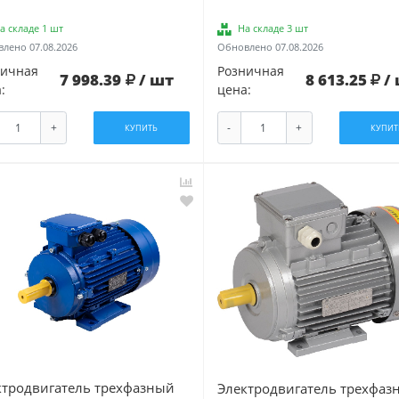
а складе 1 шт
На складе 3 шт
лено 07.08.2026
Обновлено 07.08.2026
ничная
Розничная
7 998.39
/ шт
8 613.25
/
:
цена:
+
-
+
КУПИТЬ
КУПИТ
ктродвигатель трехфазный
Электродвигатель трехфаз