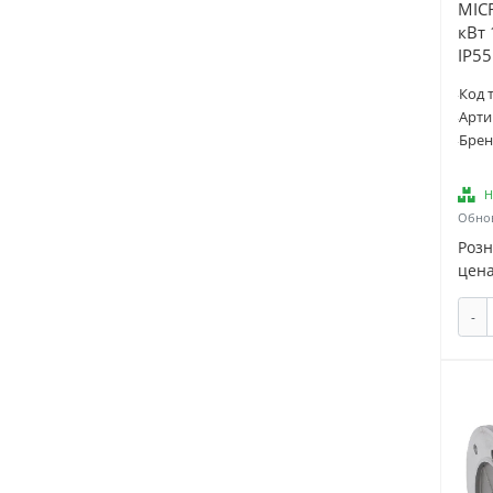
MIC
кВт
IP55
Код 
Арти
Брен
Н
Обнов
Роз
цена
-