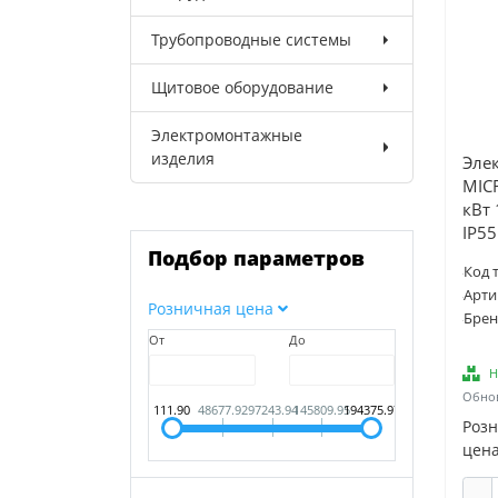
Трубопроводные системы
Щитовое оборудование
Электромонтажные
изделия
Эле
MIC
кВт
IP55
Подбор параметров
Код 
Арти
Розничная цена
Брен
От
До
Н
Обнов
111.90
48677.92
97243.94
145809.95
194375.97
Роз
цена
-