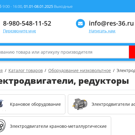
б
9:00 - 16:00,
01.01-08.01.2025
Выходные
8-980-548-11-52
info@res-36.ru
Перезвоните мне
Написать нам
ая
Каталог товаров
Оборудование низковольтное
Электро
ектродвигатели, редукторы
Крановое оборудование
Электродвигатели 
Электродвигатели краново-металлургические