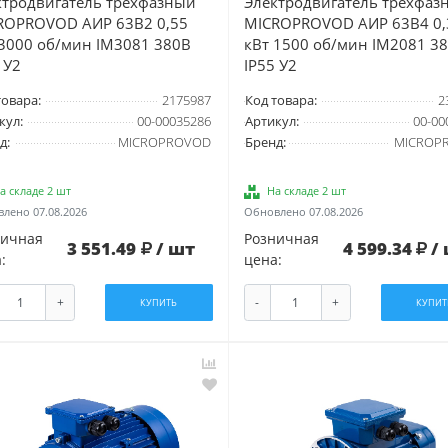
ктродвигатель трехфазный
Электродвигатель трехфаз
ROPROVOD АИР 63В2 0,55
MICROPROVOD АИР 63В4 0,
 3000 об/мин IM3081 380В
кВт 1500 об/мин IM2081 3
 У2
IP55 У2
товара:
2175987
Код товара:
2
кул:
00-00035286
Артикул:
00-00
д:
MICROPROVOD
Бренд:
MICROP
а складе 2 шт
На складе 2 шт
лено 07.08.2026
Обновлено 07.08.2026
ничная
Розничная
3 551.49
/ шт
4 599.34
/
:
цена:
+
-
+
КУПИТЬ
КУПИТ