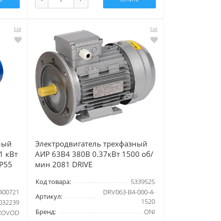
ный
Электродвигатель трехфазный
1 кВт
АИР 63B4 380В 0.37кВт 1500 об/
IP55
мин 2081 DRIVE
Код товара:
5339525
400721
DRV063-B4-000-4-
Артикул:
1520
032239
Бренд:
ONI
ROVOD