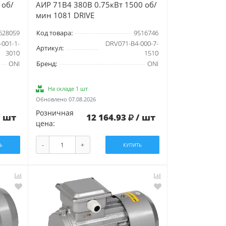
 об/
АИР 71B4 380В 0.75кВт 1500 об/
мин 1081 DRIVE
628059
Код товара:
9516746
001-1-
DRV071-B4-000-7-
Артикул:
3010
1510
ONI
Бренд:
ONI
На складе 1 шт
Обновлено 07.08.2026
Розничная
/ шт
12 164.93
/ шт
цена:
-
+
Ь
КУПИТЬ