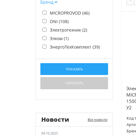
Бренд
MICROPROVOD (
46
)
ONI (
108
)
Электротехник (
2
)
Элком (
1
)
ЭнергоТехКомплект (
39
)
Эле
MIC
150
У2
Новости
Код 
Все новости
Арти
Брен
04.10.2023