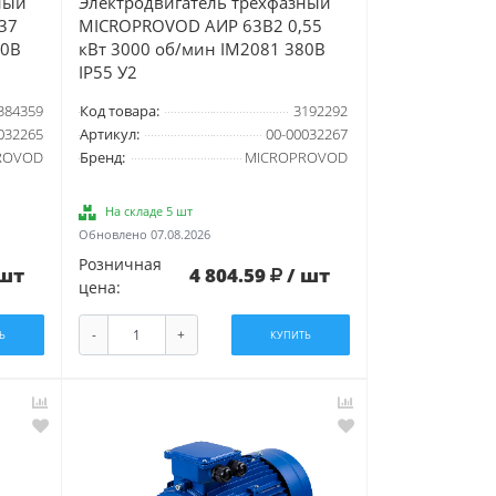
ный
Электродвигатель трехфазный
37
MICROPROVOD АИР 63В2 0,55
80В
кВт 3000 об/мин IM2081 380В
IP55 У2
384359
Код товара:
3192292
032265
Артикул:
00-00032267
ROVOD
Бренд:
MICROPROVOD
На складе 5 шт
Обновлено 07.08.2026
Розничная
 шт
4 804.59
/ шт
цена:
-
+
Ь
КУПИТЬ