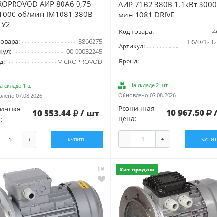
ROPROVOD АИР 80А6 0,75
АИР 71B2 380В 1.1кВт 3000
 1000 об/мин IM1081 380В
мин 1081 DRIVE
 У2
Код товара:
4
товара:
3866275
DRV071-B2-
Артикул:
кул:
00-00032245
Бренд:
д:
MICROPROVOD
На складе 2 шт
а складе 1 шт
Обновлено 07.08.2026
лено 07.08.2026
Розничная
ничная
10 967.50
10 553.44
/ шт
цена:
:
-
+
+
КУПИТ
КУПИТЬ
Хит продаж