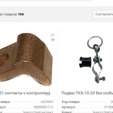
во товаров:
196
Сортироват
61 контакты к контроллеру
Подвес ПСК-10-20 без скоб
товара:
4323967
Код товара:
2
кул:
00000001712
Артикул:
УТ-00
д:
ЭнергоТехКомплект
Бренд:
ЭнергоТехКо