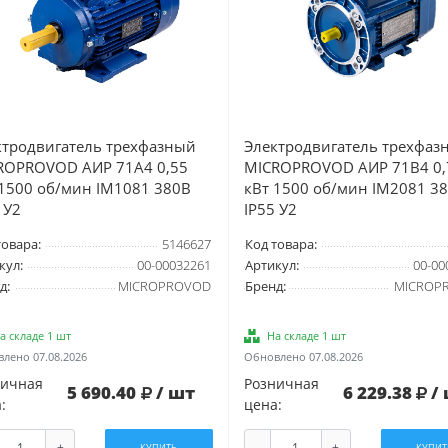
ктродвигатель трехфазный
Электродвигатель трехфаз
ROPROVOD АИР 71А4 0,55
MICROPROVOD АИР 71В4 0,
 1500 об/мин IM1081 380В
кВт 1500 об/мин IM2081 3
 У2
IP55 У2
товара:
5146627
Код товара:
кул:
00-00032261
Артикул:
00-00
д:
MICROPROVOD
Бренд:
MICROP
а складе 1 шт
На складе 1 шт
лено 07.08.2026
Обновлено 07.08.2026
ничная
Розничная
5 690.40
/ шт
6 229.38
/
:
цена:
+
-
+
КУПИТЬ
КУПИТ