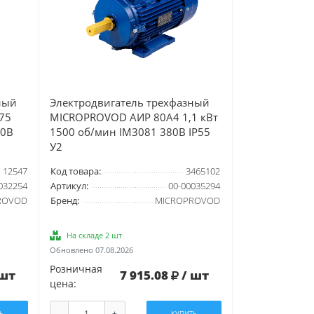
ный
Электродвигатель трехфазный
75
MICROPROVOD АИР 80А4 1,1 кВт
80В
1500 об/мин IM3081 380В IP55
У2
12547
Код товара:
3465102
032254
Артикул:
00-00035294
ROVOD
Бренд:
MICROPROVOD
На складе 2 шт
Обновлено 07.08.2026
Розничная
 шт
7 915.08
/ шт
цена:
-
+
Ь
КУПИТЬ