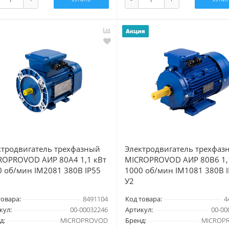
Акция
ктродвигатель трехфазный
Электродвигатель трехфаз
ROPROVOD АИР 80А4 1,1 кВт
MICROPROVOD АИР 80В6 1,
0 об/мин IM2081 380В IP55
1000 об/мин IM1081 380В 
У2
товара:
8491104
Код товара:
4
кул:
00-00032246
Артикул:
00-00
д:
MICROPROVOD
Бренд:
MICROP