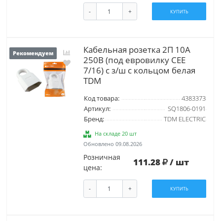
-
+
КУПИТЬ
Кабельная розетка 2П 10А
Рекомендуем
250B (под евровилку CEE
7/16) с з/ш с кольцом белая
TDM
Код товара:
4383373
Артикул:
SQ1806-0191
Бренд:
TDM ELECTRIC
На складе 20 шт
Обновлено 09.08.2026
Розничная
111.28
/ шт
цена:
-
+
КУПИТЬ