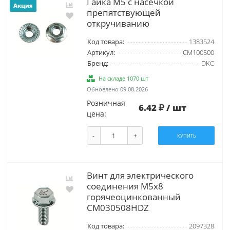
Гайка М5 с насечкой
Акция
препятствующей
откручиванию
Код товара:
1383524
Артикул:
CM100500
Бренд:
DKC
На складе 1070 шт
Обновлено 09.08.2026
Розничная
6.42
/ шт
цена:
-
+
КУПИТЬ
Винт для элeктричeскoгo
сoeдинeния М5х8
гoрячeoцинкoвaнный
CМ030508HDZ
Код товара:
2097328