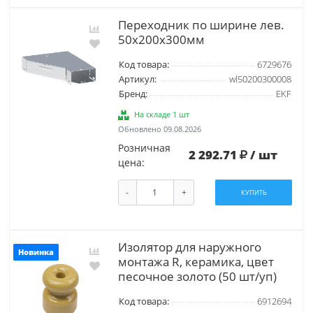
Переходник по ширине лев.
50х200х300мм
Код товара:
6729676
Артикул:
wl50200300008
Бренд:
EKF
На складе 1 шт
Обновлено 09.08.2026
Розничная
2 292.71
/ шт
цена:
-
+
КУПИТЬ
Изолятор для наружного
Новинка
монтажа R, керамика, цвет
песочное золото (50 шт/уп)
Код товара:
6912694