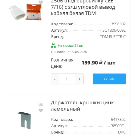
250B (под евровилку CEE
7/16) с з/ш угловой вывод
кабеля белая TDM
Код товара:
3558307
Артикул:
SQ1806-0092
Бренд:
TDM ELECTRIC
На складе 21 шт
Обновлено 09.08.2026
Розничная
159.90
/ шт
цена:
-
+
КУПИТЬ
Дeржaтeль крышки цинк-
лaмeльный
Код товара:
5417862
Артикул:
38500ZL
Бренд:
DKC