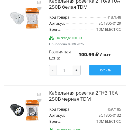
Кабельная розетка 2П б/з 10А
250B белая TDM
Код товара:
4187648
Артикул:
SQ1806-0129
Бренд:
TDM ELECTRIC
На складе 100 шт
Обновлено 09.08.2026
Розничная
100.99
/ шт
цена:
-
+
КУПИТЬ
Кабельная розетка 2П+3 16А
250B черная TDM
Код товара:
4697185
Артикул:
SQ1806-0132
Бренд:
TDM ELECTRIC
На складе 98 шт