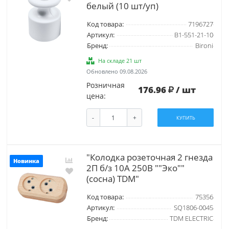
белый (10 шт/уп)
Код товара:
7196727
Артикул:
B1-551-21-10
Бренд:
Bironi
На складе 21 шт
Обновлено 09.08.2026
Розничная
176.96
/ шт
цена:
-
+
КУПИТЬ
"Колодка розеточная 2 гнезда
Новинка
2П б/з 10А 250В ""Эко""
(сосна) TDM"
Код товара:
75356
Артикул:
SQ1806-0045
Бренд:
TDM ELECTRIC