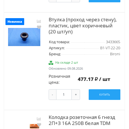
Втулка (проход через стену),
Новинка
пластик, цвет коричневый
(20 шт/уп)
Код товара:
3433665
Артикул:
B1-VT-22-20
Бренд:
Bironi
На складе 2 шт
Обновлено 09.08.2026
Розничная
477.17
/ шт
цена:
-
+
КУПИТЬ
Колодка розеточная 6 гнезд
2П+З 16А 250В белая TDM