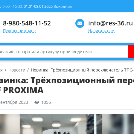
б
9:00 - 16:00,
01.01-08.01.2025
Выходные
8-980-548-11-52
info@res-36.ru
Перезвоните мне
Написать нам
ая
Новости
Новинка: Трёхпозиционный переключатель ТПС-
винка: Трёхпозиционный пер
F PROXIMA
сентября 2023
1056