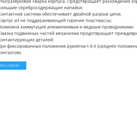
Ультразвуковая сварка корпуса. Предотвращает расхождение ко
Большие серебросодержащие напайки;
Контактная система обеспечивает двойной разрыв цепи;
Корпус из не поддерживающей горение пластмассы;
Возможна коммутация алюминиевым и медным проводниками;
Смазка подвижных частей механизма предотвращает преждевре
контактирующих деталей;
Три фиксированных положения рукоятки I-0-II (среднее положе
контактов).
РАТ К СПИСКУ