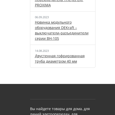
PROXIMA
06.09.2023
Новинка модульного
оборудования DEKraft –
выключатели-разъединители
серии ВН-105
14.08.2023
Двустенная гофрированная
труба диаметром 40 мм
Вы найдете товары для дома, для
линий элетропередач, для