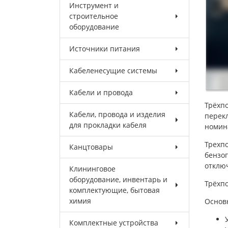
Инструмент и
строительное
оборудование
Источники питания
Кабеленесущие системы
Кабели и провода
Трёхп
Кабели, провода и изделия
перек
для прокладки кабеля
номина
Трехп
Канцтовары
бензо
отклю
Клининговое
оборудование, инвентарь и
Трёхп
комплектующие, бытовая
химия
Основ
Комплектные устройства