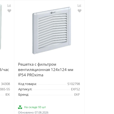
Решетка с фильтром
3/час
вентиляционная 124x124 мм
IP54 PROxima
34308
Код товара:
5102798
065-55
Артикул:
EXF52
IEK
Бренд:
EKF
На складе 93 шт
Обновлено 07.08.2026