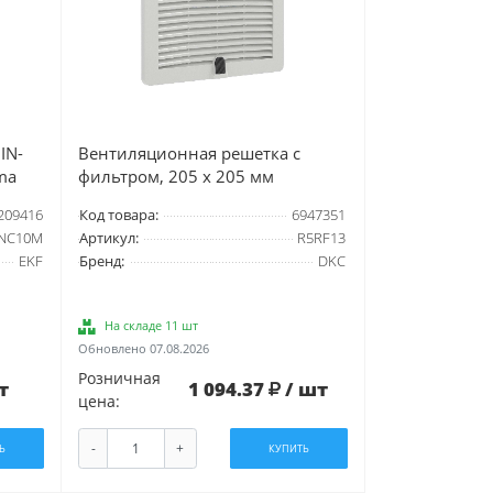
IN-
Вентиляционная решетка с
ma
фильтром, 205 x 205 мм
209416
Код товара:
6947351
NC10M
Артикул:
R5RF13
EKF
Бренд:
DKC
На складе 11 шт
Обновлено 07.08.2026
Розничная
т
1 094.37
/ шт
цена:
-
+
Ь
КУПИТЬ