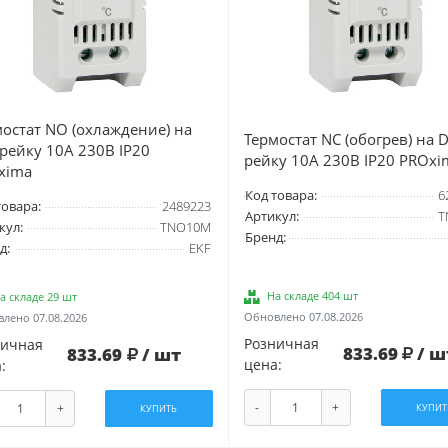
остат NO (охлаждение) на
Термостат NC (обогрев) на D
рейку 10А 230В IP20
рейку 10А 230В IP20 PROxi
xima
Код товара:
6
товара:
2489223
Артикул:
T
кул:
TNO10M
Бренд:
д:
EKF
На складе 404 шт
а складе 29 шт
Обновлено 07.08.2026
лено 07.08.2026
Розничная
ничная
833.69
/ ш
833.69
/ шт
цена:
:
-
+
+
КУПИТ
КУПИТЬ