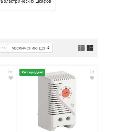
та электрических шкафов
ь по
Хит продаж