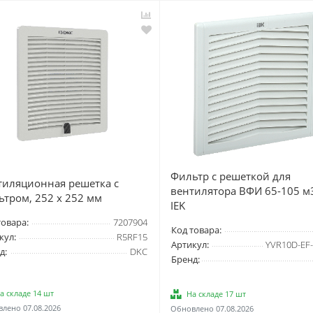
Фильтр c решеткой для
тиляционная решетка с
вентилятора ВФИ 65-105 м
ьтром, 252 x 252 мм
IEK
товара:
7207904
Код товара:
кул:
R5RF15
Артикул:
YVR10D-EF-
д:
DKC
Бренд:
а складе 14 шт
На складе 17 шт
лено 07.08.2026
Обновлено 07.08.2026