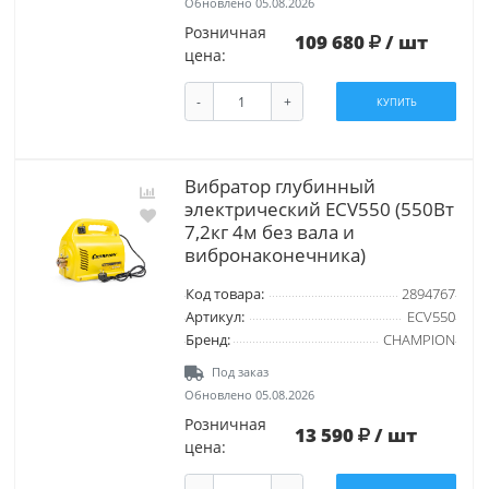
Обновлено 05.08.2026
Розничная
109 680
/ шт
цена:
-
+
КУПИТЬ
Вибратор глубинный
электрический ECV550 (550Вт
7,2кг 4м без вала и
вибронаконечника)
Код товара:
2894767
Артикул:
ECV550
Бренд:
CHAMPION
Под заказ
Обновлено 05.08.2026
Розничная
13 590
/ шт
цена: