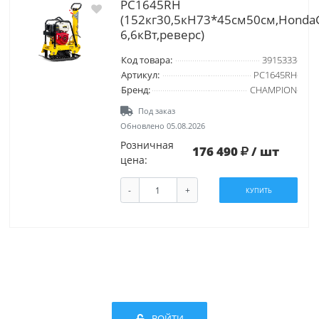
PC1645RH
(152кг30,5кН73*45см50см,Honda
6,6кВт,реверс)
Код товара:
3915333
Артикул:
PC1645RH
Бренд:
CHAMPION
Под заказ
Обновлено 05.08.2026
Розничная
176 490
/ шт
цена:
-
+
КУПИТЬ
ВОЙТИ