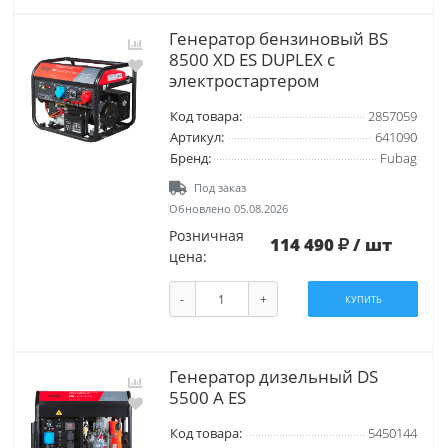
Генератор бензиновый BS
8500 XD ES DUPLEX с
электростартером
Код товара:
2857059
Артикул:
641090
Бренд:
Fubag
Под заказ
Обновлено 05.08.2026
Розничная
114 490
/ шт
цена:
-
+
КУПИТЬ
Генератор дизельный DS
5500 A ES
Код товара:
5450144