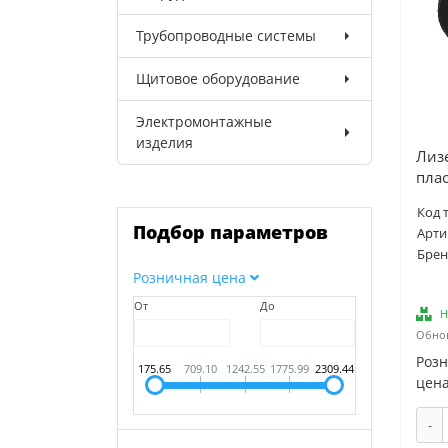
Трубопроводные системы
Щитовое оборудование
Электромонтажные
изделия
Лизе
пла
Код 
Подбор параметров
Арти
Брен
Розничная цена
От
До
Н
Обнов
Роз
175.65
709.10
1242.55
1775.99
2309.44
цена
-