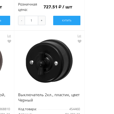
Розничная
т
727.51
/ шт
цена:
-
+
Ь
КУПИТЬ
ой,
Выключатель 2кл., пластик, цвет
Черный
868810
Код товара:
454460