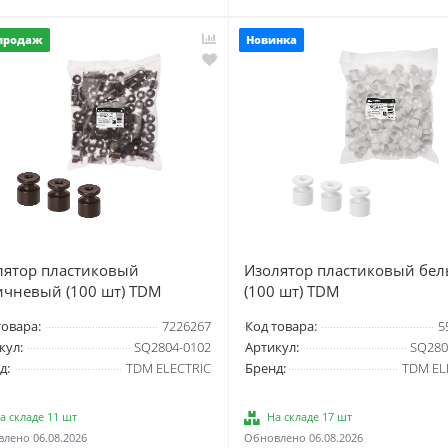
продаж
Новинка
лятор пластиковый
Изолятор пластиковый бе
ичневый (100 шт) TDM
(100 шт) TDM
товара:
7226267
Код товара:
5
кул:
SQ2804-0102
Артикул:
SQ280
д:
TDM ELECTRIC
Бренд:
TDM EL
а складе 11 шт
На складе 17 шт
лено 06.08.2026
Обновлено 06.08.2026