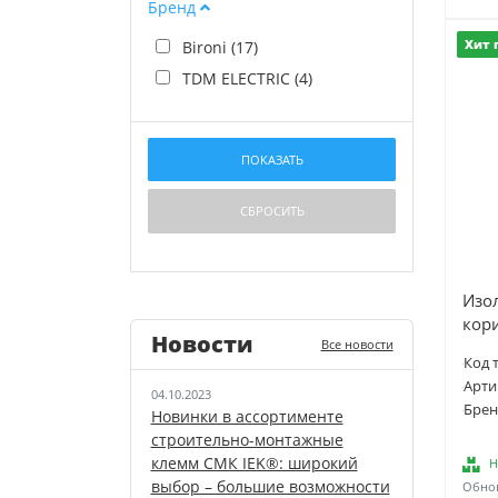
Бренд
Bironi (
17
)
Хит 
TDM ELECTRIC (
4
)
Изо
кор
Новости
Все новости
Код 
Арти
04.10.2023
Брен
Новинки в ассортименте
строительно-монтажные
клемм СМК IEK®: широкий
Н
выбор – большие возможности
Обнов