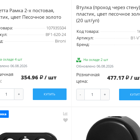
Втулка (проход через стену)
тта Рамка 2-х постовая,
пластик, цвет песочное зол
тик, цвет Песочное золото
(20 шт/уп)
товара:
107935504
Код товара:
1
кул:
BF1-620-24
Артикул:
B1-V
д:
Bironi
Бренд:
а складе 4 шт
На складе 2 шт
лено 06.08.2026
Обновлено 06.08.2026
ничная
Розничная
354.96
/ шт
477.17
/ ш
:
цена:
+
-
+
КУПИТЬ
КУПИТ
нка