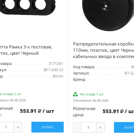
Распределительная коробк
тта Рамка 3-х постовая,
110мм, пластик, цвет Черн
стик, цвет Черный
кабельных ввода в комплек
товара:
3171261
Код товара:
6
кул:
BF1-630-23
Артикул:
B1-5
д:
Bironi
Бренд:
а складе 2 шт
На складе 7 шт
лено 06.08.2026
Обновлено 06.08.2026
ничная
Розничная
553.91
/ шт
553.91
/ ш
:
цена:
+
-
+
КУПИТЬ
КУПИТ