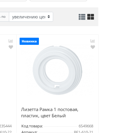
ь по
Новинка
Лизетта Рамка 1 постовая,
пластик, цвет Белый
235444
Код товара:
6549668
610-22
Артикул:
BF1-610-21