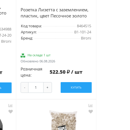
,
Розетка Лизетта с заземлением,
ото
пластик, цвет Песочное золото
Код товара:
8464515
634988
Артикул:
B1-101-24
T-24-20
Бренд:
Bironi
Bironi
На складе 1 шт
Обновлено 06.08.2026
Розничная
522.50
/ шт
т
цена:
-
+
КУПИТЬ
Ь