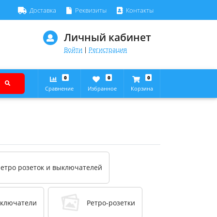
Доставка
Реквизиты
Контакты
Личный кабинет
Войти
|
Регистрация
0
0
0
Сравнение
Избранное
Корзина
ретро розеток и выключателей
ыключатели
Ретро-розетки