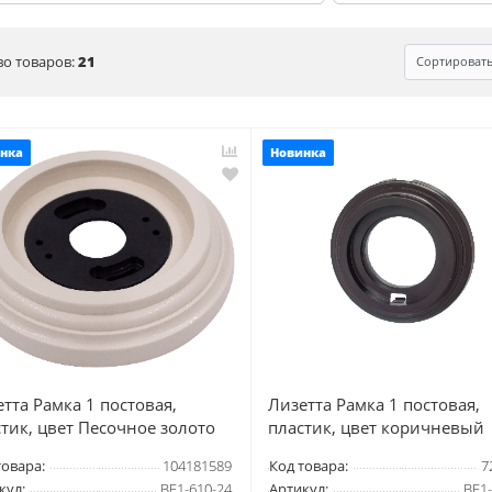
во товаров:
21
Сортироват
нка
Новинка
тта Рамка 1 постовая,
Лизетта Рамка 1 постовая,
тик, цвет Песочное золото
пластик, цвет коричневый
товара:
104181589
Код товара:
7
кул:
BF1-610-24
Артикул:
BF1-