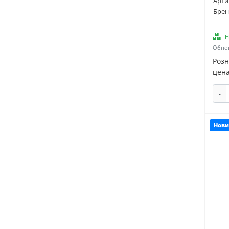
Арти
Брен
Н
Обнов
Роз
цена
-
Нови