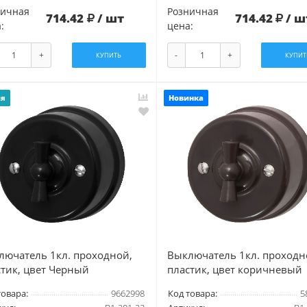
ничная
Розничная
714.42
/ шт
714.42
/ ш
:
цена:
+
-
+
КУПИТЬ
КУПИТ
ия
Новинка
лючатель 1кл. проходной,
Выключатель 1кл. проходн
стик, цвет Черный
пластик, цвет коричневый
товара:
9662998
Код товара:
5