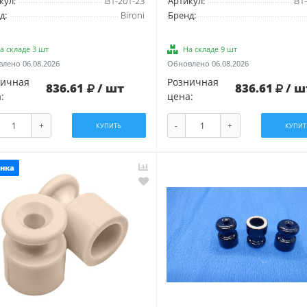
кул:
B1-201-23
Артикул:
B1-
д:
Bironi
Бренд:
а складе 3 шт
На складе 9 шт
лено 06.08.2026
Обновлено 06.08.2026
ничная
Розничная
836.61
/ шт
836.61
/ ш
:
цена:
+
-
+
КУПИТЬ
КУПИТ
нка