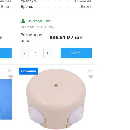
201-22
Артикул:
B1-202-23
Bironi
Бренд:
Bironi
На складе 2 шт
Обновлено 06.08.2026
Розничная
т
836.61
/ шт
цена:
-
+
Ь
КУПИТЬ
Новинка