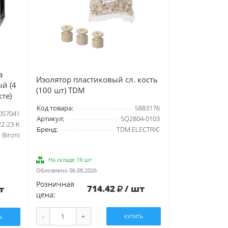
а
Изолятор пластиковый сл. кость
ый (4
(100 шт) TDM
те)
Код товара:
5883176
057041
Артикул:
SQ2804-0103
22-23-K
Бренд:
TDM ELECTRIC
Bironi
На складе 19 шт
Обновлено 06.08.2026
Розничная
714.42
/ шт
т
цена:
-
+
КУПИТЬ
Ь