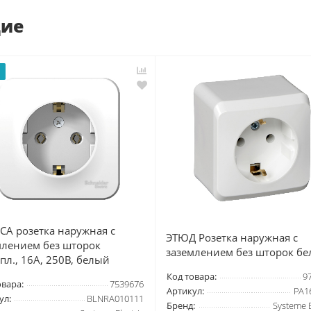
щие
я
CA розетка наружная с
ЭТЮД Розетка наружная с
млением без шторок
заземлением без шторок бе
пл., 16А, 250В, белый
Код товара:
9
овара:
7539676
Артикул:
PA1
ул:
BLNRA010111
Бренд:
Systeme E