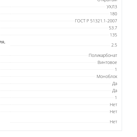
УХЛ3
180
ГОСТ Р 51321.1-2007
53.7
135
ля,
2.5
Поликарбонат
Винтовое
1
Моноблок
Да
Да
1
Нет
Нет
Нет