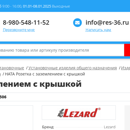
б
9:00 - 16:00,
01.01-08.01.2025
Выходные
8-980-548-11-52
info@res-36.ru
Перезвоните мне
Написать нам
становочные
Установочные изделия общего назначения
Изд
а
HATA Розетка с заземлением с крышкой
млением с крышкой
506
Бренд:
Lezard