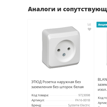
Аналоги и сопутствую
Акци
BLAN
ЭТЮД Розетка наружная без
зазе
заземления без шторок белая
изол.
Код товара:
9723098
Код т
Артикул:
PA16-001B
Артик
Бренд:
Systeme Electric