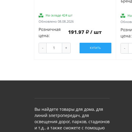
Бренд
На складе 424 шт
На
Обновлено 08.08.2026
Обновл
Розничная
Розн
191.97
/ шт
цена:
цена:
-
+
-
КУПИТЬ
Вы найдете товары для дома, для
линий элетропередач, для
освещения дорог, парков, стадионов
и т.д., а также сможете с помощью