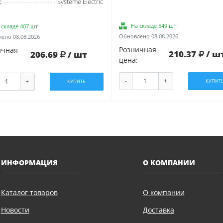
:
Systeme Electric
На складе 549 шт
 складе 407 шт
Обновлено 08.08.2026
ено 08.08.2026
Розничная
ичная
210.37
/ ш
206.69
/ шт
цена:
-
+
+
КУПИТ
КУПИТЬ
ИНФОРМАЦИЯ
О КОМПАНИИ
Каталог товаров
О компании
Новости
Доставка