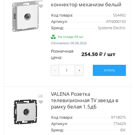
коннектор механизм белый
Код товара:
554492
Артикул:
ATN000193
Бренд:
Systeme Electric
На складе 69 шт
Обновлено 09.08.2026
Розничная
254.50
/ шт
цена:
-
+
КУПИТЬ
VALENA Розетка
телевизионная TV звезда в
рамку белая 1.5дБ
Код товара:
9718075
Артикул:
774429
Бренд:
IEK