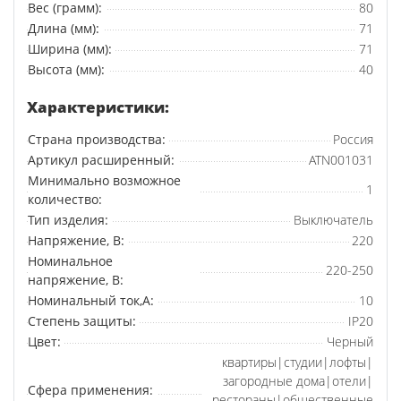
Вес (грамм):
80
Длина (мм):
71
Ширина (мм):
71
Высота (мм):
40
Характеристики:
Страна производства:
Россия
Артикул расширенный:
ATN001031
Минимально возможное
1
количество:
Тип изделия:
Выключатель
Напряжение, В:
220
Номинальное
220-250
напряжение, В:
Номинальный ток,А:
10
Степень защиты:
IP20
Цвет:
Черный
квартиры|студии|лофты|
загородные дома|отели|
Сфера применения:
рестораны|общественные