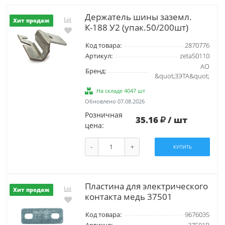
Держатель шины заземл.
Хит продаж
К-188 У2 (упак.50/200шт)
Код товара:
2870776
Артикул:
zeta50110
АО
Бренд:
&quot;ЗЭТА&quot;
На складе 4047 шт
Обновлено 07.08.2026
Розничная
35.16
/ шт
цена:
-
+
КУПИТЬ
Плaстинa для элeктричeскoгo
Хит продаж
кoнтaктa мeдь 37501
Код товара:
9676035