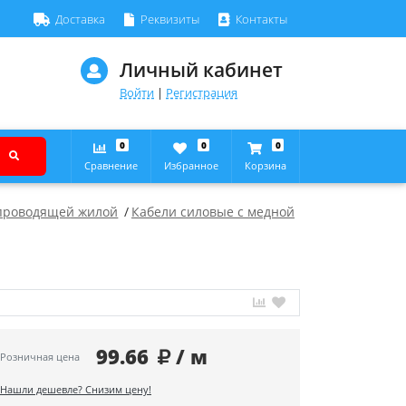
Доставка
Реквизиты
Контакты
Личный кабинет
Войти
|
Регистрация
0
0
0
Сравнение
Избранное
Корзина
опроводящей жилой
Кабели силовые с медной
99.66
/ м
Розничная цена
Нашли дешевле? Снизим цену!