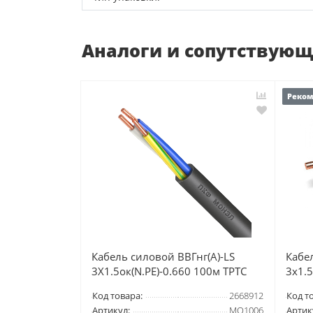
Аналоги и сопутствую
Реко
Кабель силовой ВВГнг(А)-LS
Кабе
3Х1.5ок(N.PE)-0.660 100м ТРТС
3х1.5
Код товара:
2668912
Код т
Артикул:
МО1006
Артик