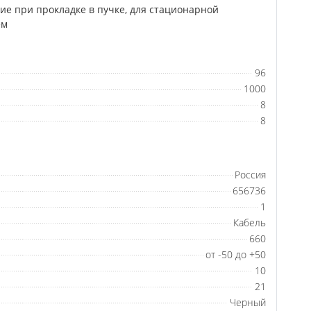
е при прокладке в пучке, для стационарной
ем
96
1000
8
8
Россия
656736
1
Кабель
660
от -50 до +50
10
21
Черный