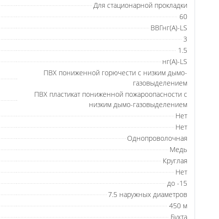
Для стационарной прокладки
60
ВВГнг(A)-LS
3
1.5
нг(A)-LS
ПВХ пониженной горючести с низким дымо-
газовыделением
ПВХ пластикат пониженной пожароопасности с
низким дымо-газовыделением
Нет
Нет
Однопроволочная
Медь
Круглая
Нет
до -15
7.5 наружных диаметров
450 м
Бухта