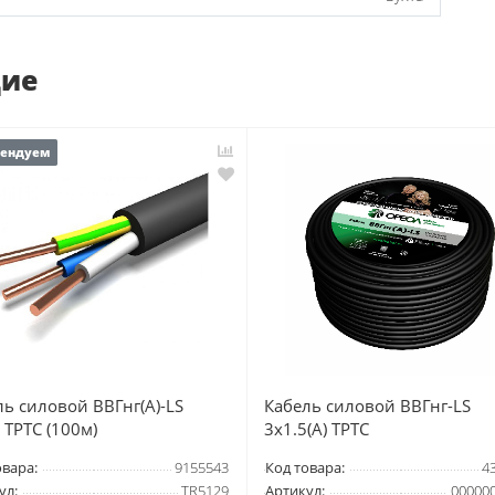
щие
мендуем
ль силовой ВВГнг(А)-LS
Кабель силовой ВВГнг-LS
 ТРТС (100м)
3х1.5(А) ТРТС
овара:
9155543
Код товара:
4
ул:
TR5129
Артикул:
00000