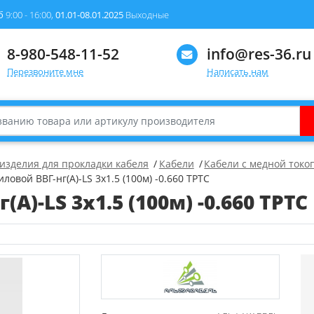
б
9:00 - 16:00,
01.01-08.01.2025
Выходные
8-980-548-11-52
info@res-36.ru
Перезвоните мне
Написать нам
 изделия для прокладки кабеля
Кабели
Кабели с медной ток
ловой ВВГ-нг(А)-LS 3х1.5 (100м) -0.660 ТРТС
А)-LS 3х1.5 (100м) -0.660 ТРТС