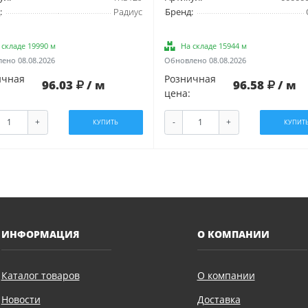
:
Радиус
Бренд:
 складе 19990 м
На складе 15944 м
ено 08.08.2026
Обновлено 08.08.2026
ичная
Розничная
96.03
/ м
96.58
/ м
цена:
+
-
+
КУПИТЬ
КУПИТ
ИНФОРМАЦИЯ
О КОМПАНИИ
Каталог товаров
О компании
Новости
Доставка