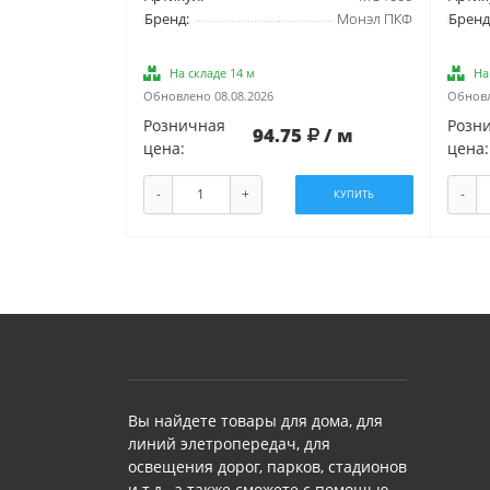
Бренд:
Монэл ПКФ
Бренд
На складе 14 м
На
Обновлено 08.08.2026
Обновл
Розничная
Розн
94.75
/ м
цена:
цена:
-
+
-
КУПИТЬ
Вы найдете товары для дома, для
линий элетропередач, для
освещения дорог, парков, стадионов
и т.д., а также сможете с помощью