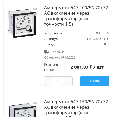
Амперметр Э47 200/5А 72х72
AC включение через
трансформатор (класс
точности 1.5)
Код товара:
9828355
Артикул:
IPA10-6-0200-E
Бренд:
IEK
Под заказ
Обновлено 07.08.2026
Розничная
2 081.07
/ шт
цена:
-
+
КУПИТЬ
Амперметр Э47 150/5А 72х72
AC включение через
трансформатор (класс