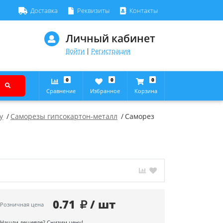
Доставка
Реквизиты
Контакты
Личный кабинет
Войти
|
Регистрация
0
0
0
Сравнение
Избранное
Корзина
у
Саморезы гипсокартон-металл
Саморез
0.71
/ шт
Розничная цена
Нашли дешевле? Снизим цену!