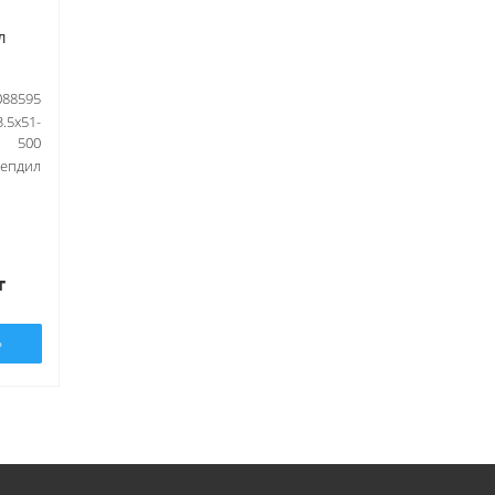
л
088595
.5x51-
500
епдил
т
Ь