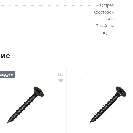
Острая
Крестовой
6600
Потайная
uegLO
щие
мендуем