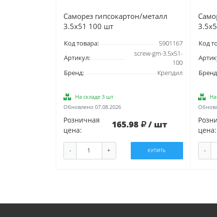
Саморез гипсокартон/металл
Само
3.5х51 100 шт
3.5х
Код товара:
5901167
Код т
screw-gm-3.5x51-
Артикул:
Артик
100
Бренд:
Крепдил
Бренд
На складе 3 шт
На
Обновлено 07.08.2026
Обновл
Розничная
Розн
165.98
/ шт
цена:
цена:
-
+
-
КУПИТЬ