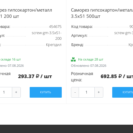
рез гипсокартон/металл
Саморез гипсокартон/метал
51 200 шт
3.5х51 500шт
овара:
454675
Код товара:
9
screw-gm-3.5x51-
screw-gm-3
ул:
Артикул:
200
:
Крепдил
Бренд:
Кр
 складе 16 шт
На складе 28 шт
ено 07.08.2026
Обновлено 07.08.2026
ичная
Розничная
293.37
/ шт
692.85
/ ш
цена:
+
-
+
КУПИТЬ
КУПИТ