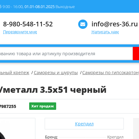
б
9:00 - 16:00,
01.01-08.01.2025
Выходные
8-980-548-11-52
info@res-36.ru
Перезвоните мне
Написать нам
льный крепеж
Саморезы и шурупы
Саморезы по гипсокартон
/металл 3.5х51 черный
7987255
Хит продаж
Крепдил
Бренд:
Крепдил