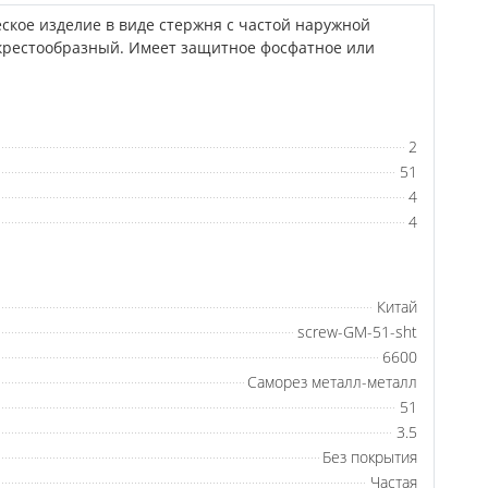
еское изделие в виде стержня с частой наружной
крестообразный. Имеет защитное фосфатное или
2
51
4
4
Китай
screw-GM-51-sht
6600
Саморез металл-металл
51
3.5
Без покрытия
Частая