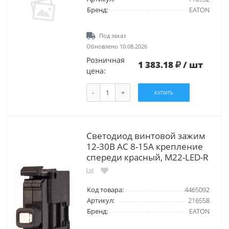
Бренд:
EATON
Под заказ
Обновлено 10.08.2026
Розничная
1 383.18
/ шт
цена:
-
+
КУПИТЬ
Светодиод винтовой зажим
12-30В АС 8-15А крепление
спереди красный, M22-LED-R
Код товара:
4465092
Артикул:
216558
Бренд:
EATON