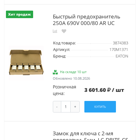
Хит продаж
Быстрый предохранитель
250A 690V 000/80 AR UC
Код товара:
3874383
Артикул:
170M1371
Бренд:
EATON
На складе 10 шт
Обновлено 10.08.2026
Розничная
3 601.60
/ шт
цена:
-
+
КУПИТЬ
Замок для ключа с 2-мя
прорезями, 5мм, LC-DBIT5-CS