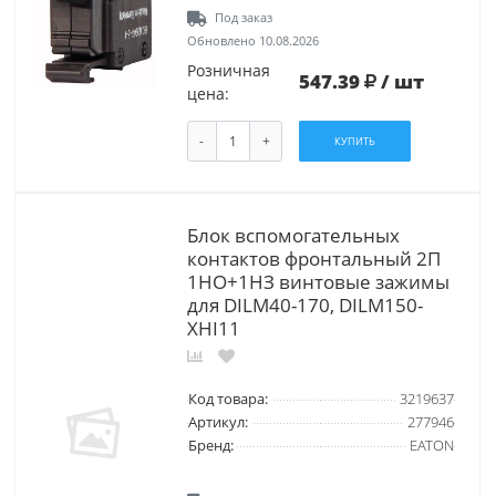
Под заказ
Обновлено 10.08.2026
Розничная
547.39
/ шт
цена:
-
+
КУПИТЬ
Блок вспомогательных
контактов фронтальный 2П
1НО+1НЗ винтовые зажимы
для DILM40-170, DILM150-
XHI11
Код товара:
3219637
Артикул:
277946
Бренд:
EATON