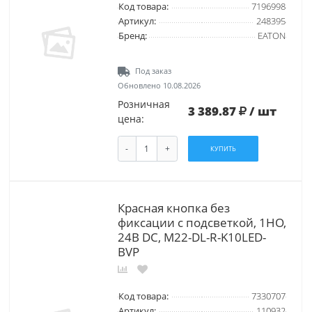
Код товара:
7196998
Артикул:
248395
Бренд:
EATON
Под заказ
Обновлено 10.08.2026
Розничная
3 389.87
/ шт
цена:
-
+
КУПИТЬ
Красная кнопка без
фиксации с подсветкой, 1НО,
24В DC, M22-DL-R-K10LED-
BVP
Код товара:
7330707
Артикул:
110932