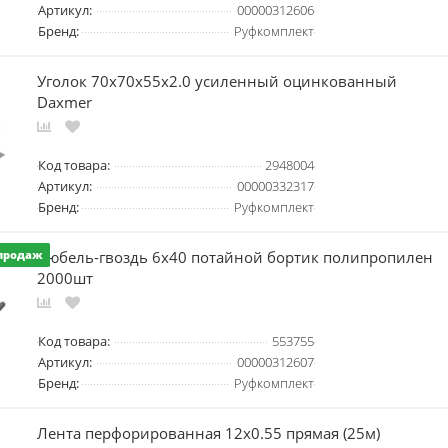
Артикул:
00000312606
Бренд:
Руфкомплект
Уголок 70х70х55х2.0 усиленный оцинкованный
Daxmer
Код товара:
2948004
Артикул:
00000332317
Бренд:
Руфкомплект
Дюбель-гвоздь 6х40 потайной бортик полипропилен
продаж
2000шт
Код товара:
553755
Артикул:
00000312607
Бренд:
Руфкомплект
Лента перфорированная 12х0.55 прямая (25м)