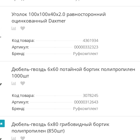
Уголок 100х100х40х2.0 равносторонний
оцинкованный Daxmer
Код товара:
4361934
Артикул:
00000332323
Бренд:
Руфкомплект
Дюбель-гвоздь 6х60 потайной бортик полипропилен
1000шт
Код товара:
3078245
Артикул:
00000312643
Бренд:
Руфкомплект
Дюбель-гвоздь 6х80 грибовидный бортик
ия
полипропилен (850шт)