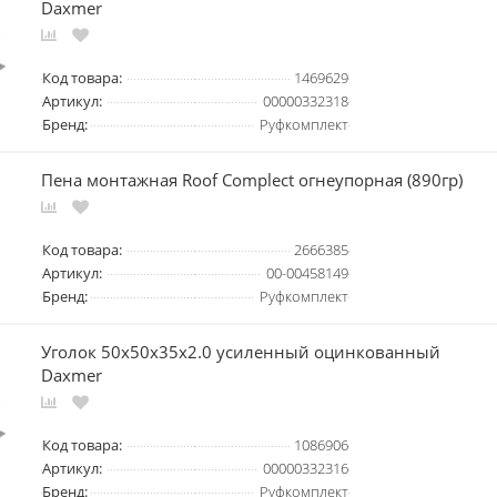
Daxmer
Код товара:
1469629
Артикул:
00000332318
Бренд:
Руфкомплект
Пена монтажная Roof Complect огнеупорная (890гр)
Код товара:
2666385
Артикул:
00-00458149
Бренд:
Руфкомплект
Уголок 50х50х35х2.0 усиленный оцинкованный
Daxmer
Код товара:
1086906
Артикул:
00000332316
Бренд:
Руфкомплект