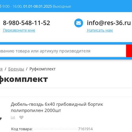
б
9:00 - 16:00,
01.01-08.01.2025
Выходные
8-980-548-11-52
info@res-36.ru
Перезвоните мне
Написать нам
ая
Бренды
Руфкомплект
фкомплект
Дюбель-гвоздь 6х40 грибовидный бортик
полипропилен 2000шт
Код товара:
7161914