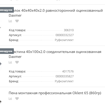
Уголок 40х40х40х2.0 равносторонний оцинкованный
мендуем
Daxmer
Код товара:
306310
Артикул:
00000332327
Бренд:
Руфкомплект
Пластина 40х100х2.0 соединительная оцинкованная
мендуем
Daxmer
Код товара:
4017576
Артикул:
00000335827
Бренд:
Руфкомплект
Пена монтажная профессиональная Oklent 65 (860гр)