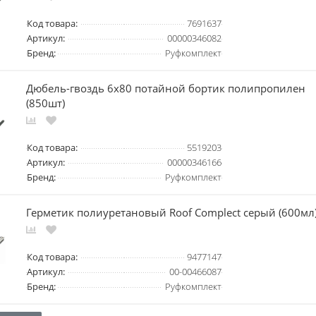
Код товара:
7691637
Артикул:
00000346082
Бренд:
Руфкомплект
Дюбель-гвоздь 6х80 потайной бортик полипропилен
(850шт)
Код товара:
5519203
Артикул:
00000346166
Бренд:
Руфкомплект
Герметик полиуретановый Roof Complect серый (600мл
Код товара:
9477147
Артикул:
00-00466087
Бренд:
Руфкомплект