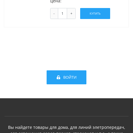
цена:
-
+
КУПИТЬ
ВОЙТИ
Вы найдете товары для дома, для линий элетропередач,