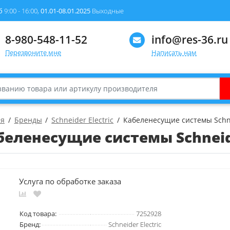
б
9:00 - 16:00,
01.01-08.01.2025
Выходные
8-980-548-11-52
info@res-36.ru
Перезвоните мне
Написать нам
ая
Бренды
Schneider Electric
Кабеленесущие системы Schne
беленесущие системы Schneide
Услуга по обработке заказа
Код товара:
7252928
Бренд:
Schneider Electric