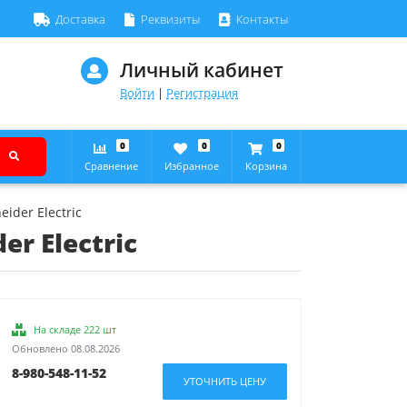
Доставка
Реквизиты
Контакты
Личный кабинет
Войти
|
Регистрация
0
0
0
Сравнение
Избранное
Корзина
ider Electric
r Electric
На складе 222 шт
Обновлено 08.08.2026
8-980-548-11-52
УТОЧНИТЬ ЦЕНУ