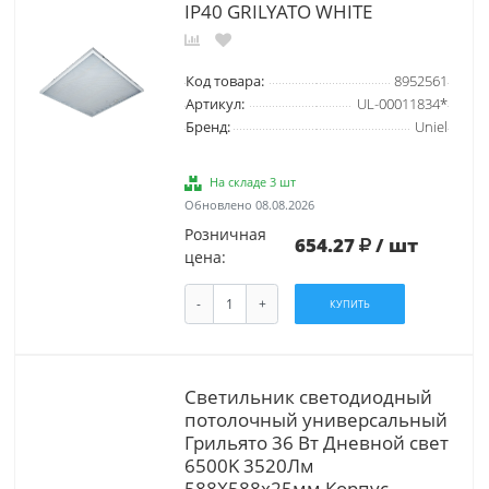
IP40 GRILYATO WHITE
Код товара:
8952561
Артикул:
UL-00011834*
Бренд:
Uniel
На складе 3 шт
Обновлено 08.08.2026
Розничная
654.27
/ шт
цена:
-
+
КУПИТЬ
Светильник светодиодный
потолочный универсальный
Грильято 36 Вт Дневной свет
6500K 3520Лм
588X588x25мм Корпус