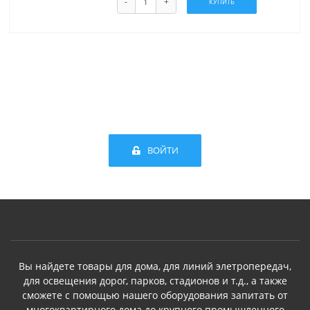
-
+
КУПИТЬ
ВОЙТИ
Вы найдете товары для дома, для линий элетропередач,
для освещения дорог, парков, стадионов и т.д., а также
сможете с помощью нашего оборудования запитать от
многоквартирного дома до крупного промышленного