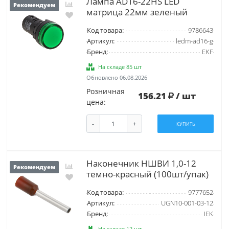
Лампа AD16-22HS LED
Рекомендуем
матрица 22мм зеленый
Код товара:
9786643
Артикул:
ledm-ad16-g
Бренд:
EKF
На складе 85 шт
Обновлено 06.08.2026
Розничная
156.21
/ шт
цена:
-
+
КУПИТЬ
Наконечник НШВИ 1,0-12
Рекомендуем
темно-красный (100шт/упак)
Код товара:
9777652
Артикул:
UGN10-001-03-12
Бренд:
IEK
На складе 12 шт