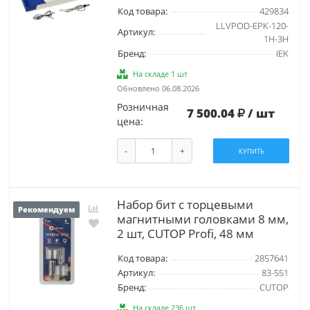
Код товара:
429834
LLVPOD-EPK-120-
Артикул:
1H-3H
Бренд:
IEK
На складе 1 шт
Обновлено 06.08.2026
Розничная
7 500.04
/ шт
цена:
-
+
КУПИТЬ
Набор бит с торцевыми
Рекомендуем
магнитными головками 8 мм,
2 шт, CUTOP Profi, 48 мм
Код товара:
2857641
Артикул:
83-551
Бренд:
CUTOP
На складе 236 шт