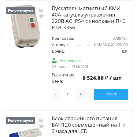
Пускатель магнитный КМИ
Рекомендуем
40А катушка управления
220В АС IP54 с кнопками П+С
РТИ-3356
Код товара:
9780487
Артикул:
KKM36-040-220-00
Бренд:
IEK
На складе 2 шт
Обновлено 06.08.2026
Розничная
9 524.80
/ шт
цена:
-
+
КУПИТЬ
Блок аварийного питания
Рекомендуем
БАП120 совмещенный на 1 и
3 часа для LED