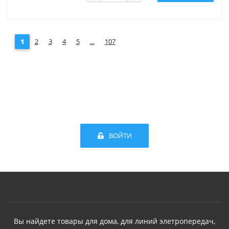
1
2
3
4
5
...
107
ВОЙТИ
Вы найдете товары для дома, для линий элетропередач,