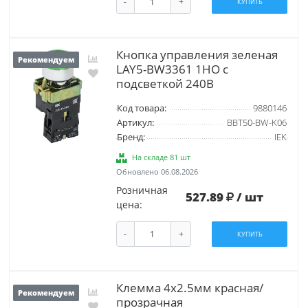
-
+
КУПИТЬ
Кнопка управления зеленая
Рекомендуем
LAY5-BW3361 1НО с
подсветкой 240В
Код товара:
9880146
Артикул:
BBT50-BW-K06
Бренд:
IEK
На складе 81 шт
Обновлено 06.08.2026
Розничная
527.89
/ шт
цена:
-
+
КУПИТЬ
Клемма 4x2.5мм красная/
Рекомендуем
прозрачная