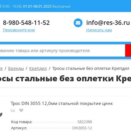
б
9:00 - 16:00,
01.01-08.01.2025
Выходные
8-980-548-11-52
info@res-36.ru
Перезвоните мне
Написать нам
ая
Бренды
Крепдил
Тросы стальные без оплетки Крепдил
осы стальные без оплетки Кр
Трос DIN 3055 12,0мм стальной покрытие цинк
Код товара:
5822388
Артикул:
DIN3055-12