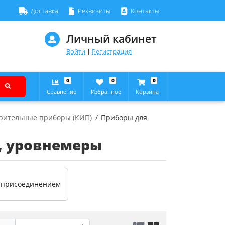
Доставка
Реквизиты
Контакты
Личный кабинет
Войти
|
Регистрация
0
0
0
Сравнение
Избранное
Корзина
рительные приборы (КИП)
Приборы для
, уровнемеры
м присоединением