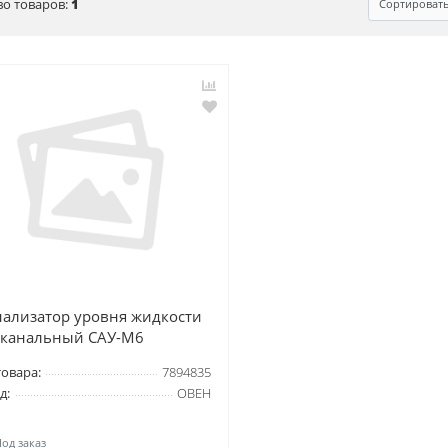
во товаров:
1
Сортироват
нализатор уровня жидкости
хканальный САУ-М6
товара:
7894835
д:
ОВЕН
од заказ